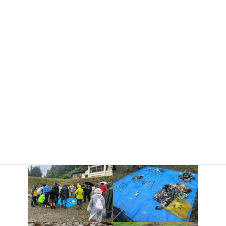
農業用や土木・建設用と思われるロープやシート類が目立ち、上流
からの流出や河川周辺での作業に由来するごみが多いのではない
かと感じました。
また、細かく砕けたプラスチック片の中にはマイクロプラスチッ
ク化が進んでいるものも見られ、早期回収の大切さを実感しまし
た。
プラスチック以外にも、コンクリートに鉄筋が刺さったままの塊
など、過去の災害の痕跡とみられるものも見つかり、河川にはさま
ざまなものが流れ着くのだと、あらためて考えさせられました。
活動開始当初から参加しているこの清掃活動、これからも毎年続
けていきたいと思います。