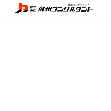
コ
ナ
ン
ビ
テ
ゲ
ン
ー
ツ
シ
へ
ョ
ス
ン
キ
に
ッ
移
プ
動
TOP
TOPICS
SDGs
宮川の河川清掃隊2026
宮川の河川清掃隊2026
最
2026年6月21日
終
更
６月２１日（日）に、ヒダスケ！で掲載されているプログ
新