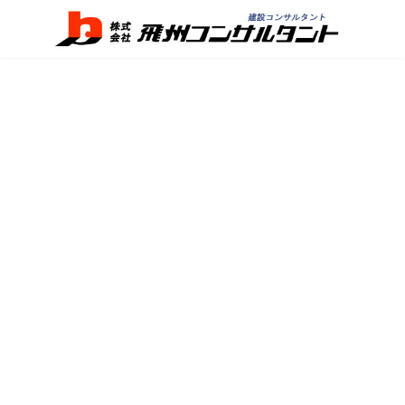
コ
ナ
ン
ビ
テ
ゲ
ン
ー
ツ
シ
へ
ョ
ス
ン
キ
に
ッ
移
プ
動
TOP
TOPICS
イベント
森安発電所竣工式
森安発電所竣工式
最
2020年11月6日
終
更
Ｈ・Ｃ建設とKANSOテクノスの共同出資で実現した小水力発電所
新