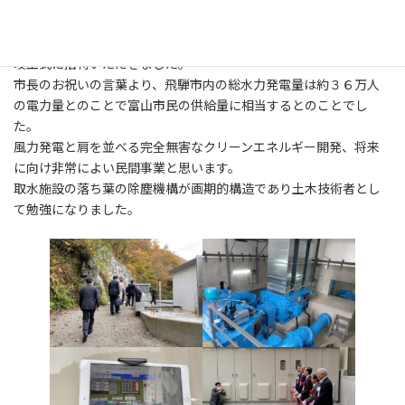
建設です。
日
時
水頭差約100mで最大550kWの発電量です。
:
当社は、現況調査他で微力ながら携わらさせていただいたため、
竣工式に招待いただきました。
市長のお祝いの言葉より、飛騨市内の総水力発電量は約３６万人
の電力量とのことで富山市民の供給量に相当するとのことでし
た。
風力発電と肩を並べる完全無害なクリーンエネルギー開発、将来
に向け非常によい民間事業と思います。
取水施設の落ち葉の除塵機構が画期的構造であり土木技術者とし
て勉強になりました。