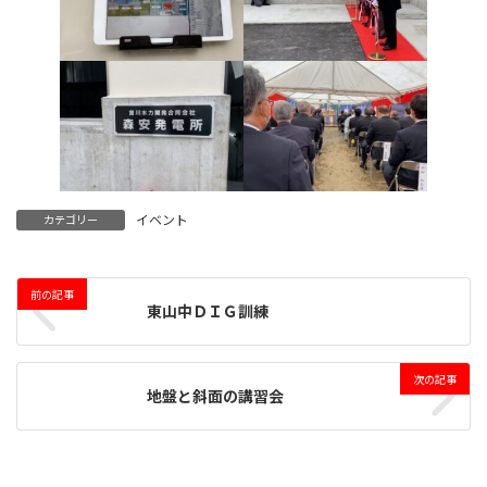
イベント
カテゴリー
前の記事
東山中ＤＩＧ訓練
次の記事
地盤と斜面の講習会