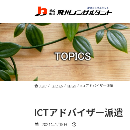
コ
ナ
ン
ビ
テ
ゲ
ン
ー
ツ
シ
へ
ョ
ス
ン
キ
に
ッ
移
プ
動
TOP
TOPICS
SDGs
ICTアドバイザー派遣
ICTアドバイザー派遣
最
2021年1月8日
終