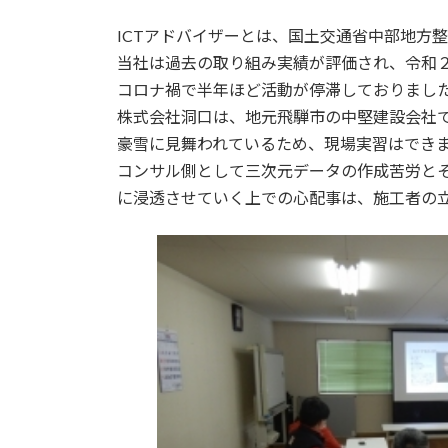
更
ICTアドバイザーとは、国土交通省中部地方整備局i
新
日
当社は過去の取り組み実績が評価され、令和
時
コロナ禍で半年ほど活動が停滞しておりまし
:
株式会社洞口は、地元飛騨市の中堅建設会社
豪雪に見舞われているため、現場実習はでき
コンサル側として三次元データの作成苦労と
に浸透させていく上での心配事は、施工者の