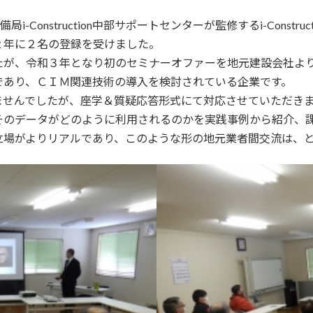
-Construction中部サポートセンターが監修するi-Const
２年に２名の登録を受けました。
たが、令和３年となり初のセミナーオファーを地元建設会社よ
であり、ＣＩＭ関連技術の導入を検討されている企業です。
ませんでしたが、座学＆質疑応答形式にて対応させていただき
そのデータがどのように利用されるのかを実践事例から紹介、
立場がよりリアルであり、このような形の地元業者間交流は、